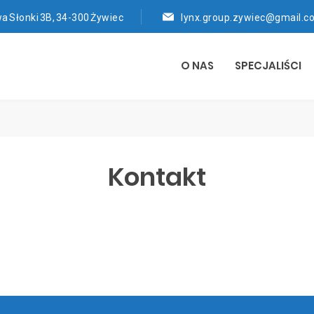
wa Słonki 3B, 34-300 Żywiec
lynx.group.zywiec@gmail.c
O NAS
SPECJALIŚCI
Kontakt