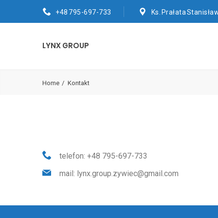
+48 795-697-733
Ks. Prałata Stanisła
LYNX GROUP
Home
Kontakt
telefon: +48 795-697-733
mail: lynx.group.zywiec@gmail.com